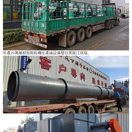
年產20萬噸稻殼顆粒機生產線設備發往黑龍江現場。