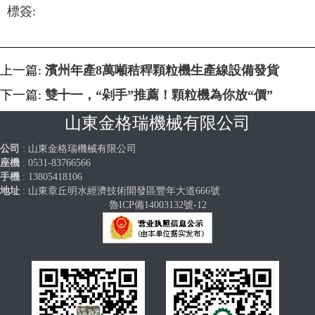
標簽:
上一篇:
濱州年產8萬噸秸稈顆粒機生產線設備發貨
下一篇:
雙十一，“剁手”推薦！顆粒機為你放“價”
山東金格瑞機械有限公司
公司
:
山東金格瑞機械有限公司
座機
:
0531-83766566
手機
:
13805418106
地址
:
山東章丘明水經濟技術開發區豐年大道666號
魯ICP備14003132號-12