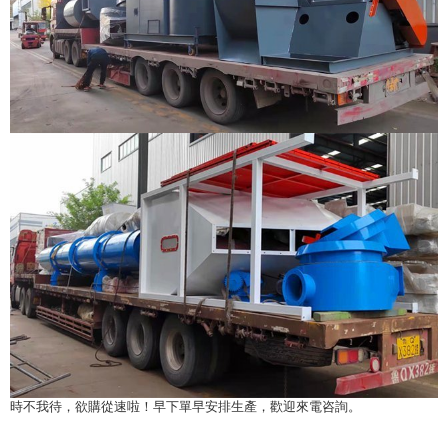
時不我待，欲購從速啦！早下單早安排生產，歡迎來電咨詢。