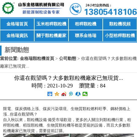
金格瑞首頁
玉米秸稈顆粒機
秸稈顆粒機
顆粒機視頻
金格瑞資訊
關于顆粒機廠家
聯系金格瑞
小型秸稈顆粒機
新聞動態
當前位置:
金格瑞顆粒機首頁
>
公司動態
>
你還在觀望嗎？大多數顆粒機
廠家已無現貨...
你還在觀望嗎？大多數顆粒機廠家已無現貨...
時間 : 2021-10-29
瀏覽量 : 84
限電、煤炭價格上漲、煤炭污染環境、生物質顆粒燃料旺季、鋼材價格上
漲...你還在觀望嗎？
自入秋以來，顆粒機設備 備受市場歡迎，更多的人關注到顆粒機行業，秸
稈顆粒機、稻殼顆粒機、生物質顆粒機等都是受寵的設備，而且大多數顆
粒機廠家已無現貨，需要提前訂購。