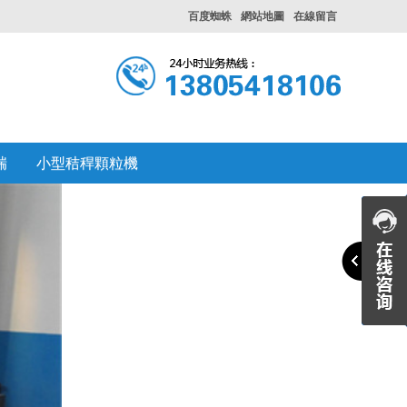
百度蜘蛛
網站地圖
在線留言
瑞
小型秸稈顆粒機