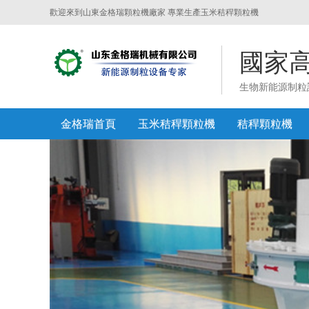
歡迎來到山東金格瑞顆粒機廠家 專業生產玉米秸稈顆粒機
國家
生物新能源制粒
金格瑞首頁
玉米秸稈顆粒機
秸稈顆粒機