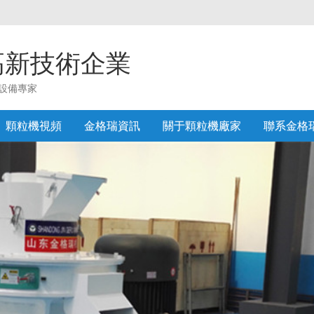
高新技術企業
設備專家
顆粒機視頻
金格瑞資訊
關于顆粒機廠家
聯系金格